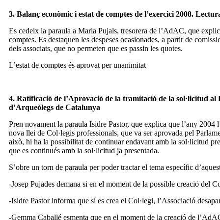
3. Balanç econòmic i estat de comptes de l’exercici 2008. Lectura
Es cedeix la paraula a Maria Pujals, tresorera de l’AdAC, que explica 
comptes. Es destaquen les despeses ocasionades, a partir de comissio
dels associats, que no permeten que es passin les quotes.
L’estat de comptes és aprovat per unanimitat
4. Ratificació de l’Aprovació de la tramitació de la sol·licitud a
d’Arqueòlegs de Catalunya
Pren novament la paraula Isidre Pastor, que explica que l’any 2004 l’
nova llei de Col·legis professionals, que va ser aprovada pel Parlamen
això, hi ha la possibilitat de continuar endavant amb la sol·licitud p
que es continués amb la sol·licitud ja presentada.
S’obre un torn de paraula per poder tractar el tema específic d’aquest
-Josep Pujades demana si en el moment de la possible creació del Col
-Isidre Pastor informa que si es crea el Col·legi, l’Associació desapar
-Gemma Caballé esmenta que en el moment de la creació de l’AdAC es v