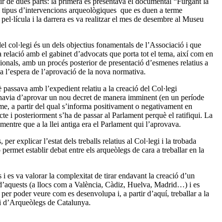
rtir de dues parts: la primera es presentava el documental “Furgant la
 i tipus d’intervencions arqueològiques que es duen a terme
pel·lícula i la darrera es va realitzar el mes de desembre al Museu
del col·legi és un dels objectius fonamentals de l’Associació i que
la relació amb el gabinet d’advocats que porta tot el tema, així com en
sionals, amb un procés posterior de presentació d’esmenes relatius a
 a l’espera de l’aprovació de la nova normativa.
 passava amb l’expedient relatiu a la creació del Col·legi
 s’havia d’aprovar un nou decret de manera imminent (en un període
rme, a partir del qual s’informa positivament o negativament en
cte i posteriorment s’ha de passar al Parlament perquè el ratifiqui. La
mentre que a la llei antiga era el Parlament qui l’aprovava.
r explicar l’estat dels treballs relatius al Col·legi i la trobada
ermet establir debat entre els arqueòlegs de cara a treballar en la
s i es va valorar la complexitat de tirar endavant la creació d’un
nt d’aquests (a llocs com a València, Càdiz, Huelva, Madrid…) i es
per poder veure com es desenvolupa i, a partir d’aquí, treballar a la
gi d’Arqueòlegs de Catalunya.