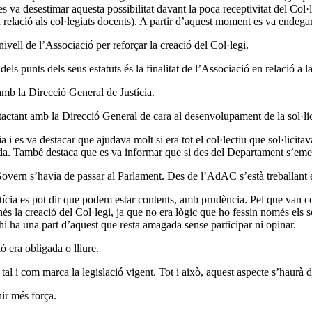
es va desestimar aquesta possibilitat davant la poca receptivitat del Col·
n relació als col·legiats docents). A partir d’aquest moment es va endegar
ivell de l’Associació per reforçar la creació del Col·legi.
s punts dels seus estatuts és la finalitat de l’Associació en relació a la
mb la Direcció General de Justícia.
actant amb la Direcció General de cara al desenvolupament de la sol·licit
i es va destacar que ajudava molt si era tot el col·lectiu que sol·licitav
uda. També destaca que es va informar que si des del Departament s’eme
Govern s’havia de passar al Parlament. Des de l’AdAC s’està treballant e
ícia es pot dir que podem estar contents, amb prudència. Pel que van c
anés la creació del Col·legi, ja que no era lògic que ho fessin només el
a hi ha una part d’aquest que resta amagada sense participar ni opinar.
ó era obligada o lliure.
 tal i com marca la legislació vigent. Tot i això, aquest aspecte s’haurà de
nir més força.