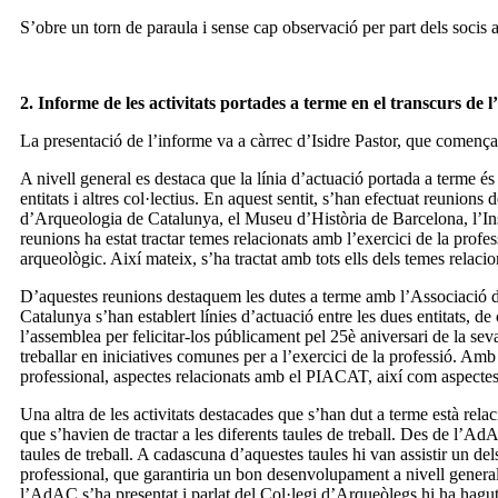
S’obre un torn de paraula i sense cap observació per part dels socis as
2. Informe de les activitats portades a terme en el transcurs de l
La presentació de l’informe va a càrrec d’Isidre Pastor, que comença a
A nivell general es destaca que la línia d’actuació portada a terme és 
entitats i altres col·lectius. En aquest sentit, s’han efectuat reun
d’Arqueologia de Catalunya, el Museu d’Història de Barcelona, l’Ins
reunions ha estat tractar temes relacionats amb l’exercici de la profess
arqueològic. Així mateix, s’ha tractat amb tots ells dels temes relaci
D’aquestes reunions destaquem les dutes a terme amb l’Associació 
Catalunya s’han establert línies d’actuació entre les dues entitats, d
l’assemblea per felicitar-los públicament pel 25è aniversari de la sev
treballar en iniciatives comunes per a l’exercici de la professió. Amb
professional, aspectes relacionats amb el PIACAT, així com aspectes r
Una altra de les activitats destacades que s’han dut a terme està r
que s’havien de tractar a les diferents taules de treball. Des de l’A
taules de treball. A cadascuna d’aquestes taules hi van assistir un de
professional, que garantiria un bon desenvolupament a nivell general d
l’AdAC s’ha presentat i parlat del Col·legi d’Arqueòlegs hi ha hagut m