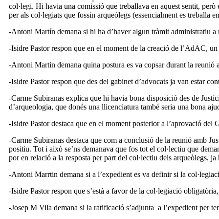
col·legi. Hi havia una comissió que treballava en aquest sentit, però 
per als col·legiats que fossin arqueòlegs (essencialment es treballa e
-Antoni Martín demana si hi ha d’haver algun tràmit administratiu a n
-Isidre Pastor respon que en el moment de la creació de l’AdAC, un del
-Antoni Martin demana quina postura es va copsar durant la reunió a
-Isidre Pastor respon que des del gabinet d’advocats ja van estar cont
-Carme Subiranas explica que hi havia bona disposició des de Justícia 
d’arqueologia, que donés una llicenciatura també seria una bona aj
-Isidre Pastor destaca que en el moment posterior a l’aprovació del 
-Carme Subiranas destaca que com a conclusió de la reunió amb Just
positiu. Tot i això se’ns demanava que fos tot el col·lectiu que dem
por en relació a la resposta per part del col·lectiu dels arqueòlegs, j
-Antoni Marrtin demana si a l’expedient es va definir si la col·legiaci
-Isidre Pastor respon que s’està a favor de la col·legiació obligatòria,
-Josep M Vila demana si la ratificació s’adjunta a l’expedient per te