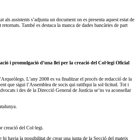
tat als assistents s’adjunta un document on es presenta aquest estat de
at retornats. També es destaca la manca de dades bancàries de part
ció i promulgació d’una llei per la creació del Col·legi Oficial
d’Arqueòlegs. L’any 2008 es va finalitzar el procés de redacció de la
t que sigui l’Assemblea de socis qui ratifiqui la sol·licitud. Tot i
advocats i des de la Direcció General de Justícia se’ns va aconsellar
atalunya.
r creació del Col·legi.
i havia la possibilitat de crear una junta de la Secció del mateix