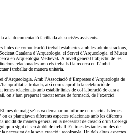
a a la documentació facilitada als socis/es assistents.
les línies de comunicació i treball establertes amb les administracions,
la Societat Catalana d’Arqueologia, el Servei d’Arqueologia, el Museu
cerca en Arqueologia Medieval. A nivell general l’objectiu de les
itucions relacionades amb els treballs i la recerca en l’àmbit
tuar i treballar de manera unitària.
rvei d’Arqueologia. Amb l’Associació d’Empreses d’Arqueologia de
’ha aprofitat la trobada, així com s’aprofita la celebració de
t temes relacionats amb establir línies de col·laboració de cara a
l, on s’han preparat i tractat temes de formació, de l’exercici
. El mes de maig se’ns va demanar un informe en relació als temes
 on es plantejaven diferents aspectes relacionats amb les diferents
ha incidit de manera general en la necessitat de creació d’un Col·legi
ui quin sigui el seu àmbit de treball. En totes les taules on des de
a necessitat de la seva creació i recolzar-la. Un dels altres aspectes