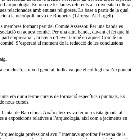
 d’arqueologia. En una de les taules referents a la diversitat cultural,
s relacionades amb entitats religioses. La base a partir de la qual
ció a la necròpoli jueva de Roquetes (Tàrrega, Alt Urgell).
us membres formant part del Comitè Assessor. Per una banda es
ociació en aquest comitè. Per una altra banda, davant el fet que hi
 part empresarial , hi havia d’haver també en aquest Comitè un
 comitè. S’esperarà al moment de la redacció de les conclusions
aig.
 conclusió, a nivell general, indicava que el col·legi era l’exponent
 junta era dur a terme cursos de formació específics i puntuals. Es
 de nous cursos.
 Ciutat de Barcelona. Així mateix es va fer una visita guiada al
s a exposicions relatives a l’arqueologia, així com a jaciments en
rqueologia professional avui” intentava aprofitar l’estrena de la