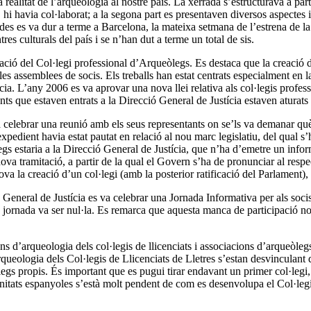
a realitat de l’arqueologia al nostre país. La xerrada s’estructurava a pa
 hi havia col·laborat; a la segona part es presentaven diversos aspectes
es es va dur a terme a Barcelona, la mateixa setmana de l’estrena de la 
es culturals del país i se n’han dut a terme un total de sis.
reació del Col·legi professional d’Arqueòlegs. Es destaca que la creació 
es assemblees de socis. Els treballs han estat centrats especialment en 
cia. L’any 2006 es va aprovar una nova llei relativa als col·legis profes
nts que estaven entrats a la Direcció General de Justícia estaven aturats
a celebrar una reunió amb els seus representants on se’ls va demanar què
expedient havia estat pautat en relació al nou marc legislatiu, del qual
egs estaria a la Direcció General de Justícia, que n’ha d’emetre un info
nova tramitació, a partir de la qual el Govern s’ha de pronunciar al respe
a la creació d’un col·legi (amb la posterior ratificació del Parlament), 
neral de Justícia es va celebrar una Jornada Informativa per als socis, pe
jornada va ser nul·la. Es remarca que aquesta manca de participació no p
ions d’arqueologia dels col·legis de llicenciats i associacions d’arqueòleg
’arqueologia dels Col·legis de Llicenciats de Lletres s’estan desvincula
egs propis. És important que es pugui tirar endavant un primer col·legi, 
munitats espanyoles s’està molt pendent de com es desenvolupa el Col·le