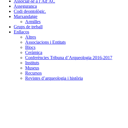
Associar-se a l’Ad’AC
Assegurança
Codi deontològic.
Marxandatge
Armilles
Grups de treball
Enllaços
Altres
Associacions i Entitats
Blocs
Ceràmica
Conferències Tribuna d’Arqueologia 2016-2017
Instituts
Museus
Recursos
Revistes d’arqueologia i història