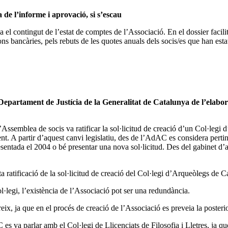
 de l’informe i aprovació, si s’escau
el contingut de l’estat de comptes de l’Associació. En el dossier facili
ns bancàries, pels rebuts de les quotes anuals dels socis/es que han est
l Departament de Justícia de la Generalitat de Catalunya de l’elabora
Assemblea de socis va ratificar la sol·licitud de creació d’un Col·legi 
t. A partir d’aquest canvi legislatiu, des de l’AdAC es considera pertinen
resentada el 2004 o bé presentar una nova sol·licitud. Des del gabinet d’
a ratificació de la sol·licitud de creació del Col·legi d’Arqueòlegs de C
·legi, l’existència de l’Associació pot ser una redundància.
eix, ja que en el procés de creació de l’Associació es preveia la posterio
a parlar amb el Col·legi de Llicenciats de Filosofia i Lletres, ja que h