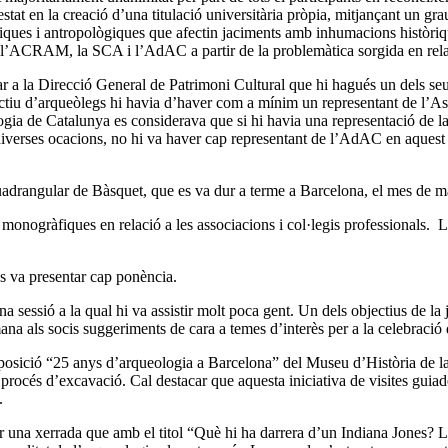
stat en la creació d’una titulació universitària pròpia, mitjançant un grau
iques i antropològiques que afectin jaciments amb inhumacions històrique
 de l’ACRAM, la SCA i l’AdAC a partir de la problemàtica sorgida en rela
 a la Direcció General de Patrimoni Cultural que hi hagués un dels se
tiu d’arqueòlegs hi havia d’haver com a mínim un representant de l’Ass
ia de Catalunya es considerava que si hi havia una representació de la
 diverses ocacions, no hi va haver cap representant de l’AdAC en aquest
a quadrangular de Bàsquet, que es va dur a terme a Barcelona, el mes de m
monogràfiques en relació a les associacions i col·legis professionals. La
 va presentar cap ponència.
na sessió a la qual hi va assistir molt poca gent. Un dels objectius de la
ana als socis suggeriments de cara a temes d’interès per a la celebració
exposició “25 anys d’arqueologia a Barcelona” del Museu d’Història de la
rocés d’excavació. Cal destacar que aquesta iniciativa de visites guiade
.
 una xerrada que amb el titol “Què hi ha darrera d’un Indiana Jones? L’a