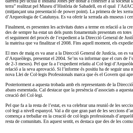
darrera pel·lícula d’Indiana Jones per donar a conèixer a la societat l
terra” realitzat pel Museu d’Història de Sabadell, en el qual l’AdAC
(mitjançant una presentació de power point). La primera de les xerrad
d’Arqueologia de Catalunya. Es va oferir la xerrada als museus i centr
Finalment, es presenten les activitats dutes a terme en relació a la c
des de sempre ha estat un dels punts fonamentals presentats en totes l
el seguiment del procés de l’expedient a la Direcció General de Justí
la mateixa que va finalitzar el 2008. Fins aquell moment, els expedie
El mes de maig es va anar a la Direcció General de Justícia, on es v
d’Arqueòlegs, presentat el 2004. Se’ns va informar que el curs de l’
de 2-3 mesos). Pel que fa a l’expedient relatiu al Col·legi d’Arqueòl
relació a la seva aprovació. Si l’informe és positiu ha de seguir una 
nova Llei de Col·legis Professionals marca que és el Govern qui aprov
Posteriorment a aquesta trobada amb els representants de la Direcció Ge
abans esmentada. Cal destacar que la presència d’associats a aquesta 
creació del Col·legi.
Pel que fa a la resta de l’estat, es va celebrar una reunió de les secc
col·legi a nivell espanyol. Val a dir que gran part de les seccions d
comença a treballar en la creació de col·legis professionals d’arqueòl
resta de comunitats. En aquest sentit, es destaca que des de les co