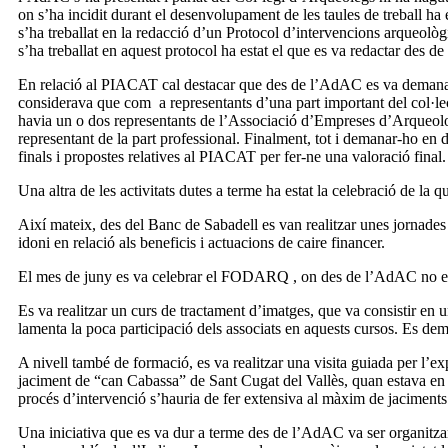
on s’ha incidit durant el desenvolupament de les taules de treball ha e
s’ha treballat en la redacció d’un Protocol d’intervencions arqueològ
s’ha treballat en aquest protocol ha estat el que es va redactar des
En relació al PIACAT cal destacar que des de l’AdAC es va demanar
considerava que com a representants d’una part important del col·lec
havia un o dos representants de l’Associació d’Empreses d’Arqueolog
representant de la part professional. Finalment, tot i demanar-ho en
finals i propostes relatives al PIACAT per fer-ne una valoració final.
Una altra de les activitats dutes a terme ha estat la celebració de l
Així mateix, des del Banc de Sabadell es van realitzar unes jornades 
idoni en relació als beneficis i actuacions de caire financer.
El mes de juny es va celebrar el FODARQ , on des de l’AdAC no es
Es va realitzar un curs de tractament d’imatges, que va consistir en u
lamenta la poca participació dels associats en aquests cursos. Es dem
A nivell també de formació, es va realitzar una visita guiada per l’
jaciment de “can Cabassa” de Sant Cugat del Vallès, quan estava en p
procés d’intervenció s’hauria de fer extensiva al màxim de jaciments
Una iniciativa que es va dur a terme des de l’AdAC va ser organitzar