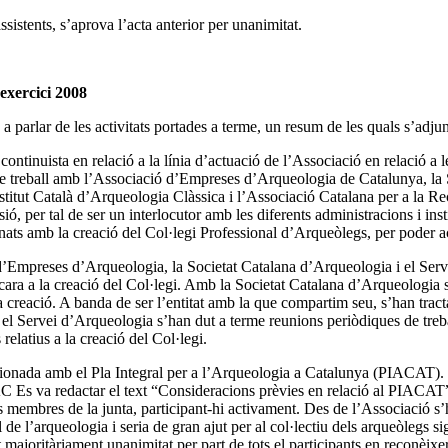
sistents, s’aprova l’acta anterior per unanimitat.
’exercici 2008
 parlar de les activitats portades a terme, un resum de les quals s’adjunt
continuista en relació a la línia d’actuació de l’Associació en relació a 
ions de treball amb l’Associació d’Empreses d’Arqueologia de Catalunya, 
titut Català d’Arqueologia Clàssica i l’Associació Catalana per a la Re
ió, per tal de ser un interlocutor amb les diferents administracions i inst
onats amb la creació del Col·legi Professional d’Arqueòlegs, per poder ac
d’Empreses d’Arqueologia, la Societat Catalana d’Arqueologia i el Se
e cara a la creació del Col·legi. Amb la Societat Catalana d’Arqueologia s
a creació. A banda de ser l’entitat amb la que compartim seu, s’han tracta
 el Servei d’Arqueologia s’han dut a terme reunions periòdiques de trebal
elatius a la creació del Col·legi.
elacionada amb el Pla Integral per a l’Arqueologia a Catalunya (PIACAT)
dAC Es va redactar el text “Consideracions prèvies en relació al PIACAT”
ls membres de la junta, participant-hi activament. Des de l’Associació s’
e l’arqueologia i seria de gran ajut per al col·lectiu dels arqueòlegs sig
ajoritàriament unanimitat per part de tots el participants en reconèixer l