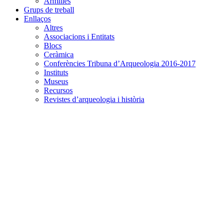
Armilles
Grups de treball
Enllaços
Altres
Associacions i Entitats
Blocs
Ceràmica
Conferències Tribuna d’Arqueologia 2016-2017
Instituts
Museus
Recursos
Revistes d’arqueologia i història