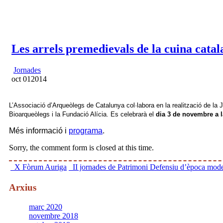
Les arrels premedievals de la cuina catal
Jornades
oct
01
2014
L’Associació d’Arqueòlegs de Catalunya col·labora en la realització de la
Bioarqueòlegs i la Fundació Alícia. Es celebrarà el
dia 3 de novembre a l
Més informació i
programa
.
Sorry, the comment form is closed at this time.
X Fòrum Auriga
II jornades de Patrimoni Defensiu d’època mod
Arxius
març 2020
novembre 2018