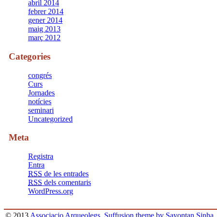
abril 2014
febrer 2014
gener 2014
maig 2013
març 2012
Categories
congrés
Curs
Jornades
notícies
seminari
Uncategorized
Meta
Registra
Entra
RSS
de les entrades
RSS
dels comentaris
WordPress.org
© 2013
Associacio Arqueolegs
Suffusion theme by Sayontan Sinha