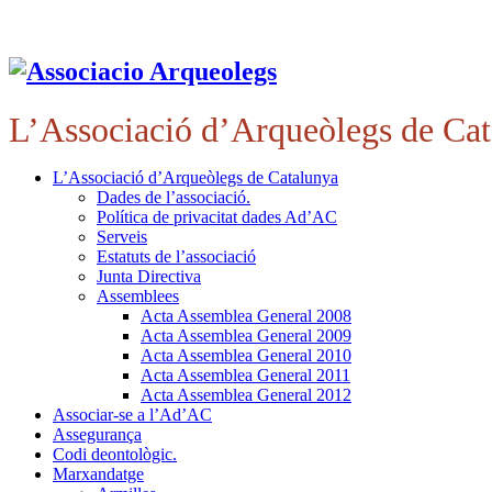
L’Associació d’Arqueòlegs de Ca
L’Associació d’Arqueòlegs de Catalunya
Dades de l’associació.
Política de privacitat dades Ad’AC
Serveis
Estatuts de l’associació
Junta Directiva
Assemblees
Acta Assemblea General 2008
Acta Assemblea General 2009
Acta Assemblea General 2010
Acta Assemblea General 2011
Acta Assemblea General 2012
Associar-se a l’Ad’AC
Assegurança
Codi deontològic.
Marxandatge