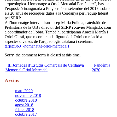
arqueològica. Homenatge a Oriol Mercadal Fernàndez”, basat en
l’exposició inaugurada a Puigcerdà en setembre del 2017, sobre
els 20 anys de recerques dutes a la Cerdanya per l’equip liderat
pel SERP.
A l’homenatge intervindran Josep Maria Fullola, catedràtic de
Prehistòria de la UB i director del SERP i Xavier Mangado, com
a coordinador de l’obra. També hi participaran Araceli Martín i
Oriol Olesti, que recordaran la figura de l’Oriol en relació a
aspectes diversos de l’arqueologia catalana i ceretana.
tarjetc3b3_-homenatge-oriol-mercadal1
Sorry, the comment form is closed at this time.
III Jornades d’Estudis Comarcals de Cerdanya
Pandèmia
Memorial Oriol Mercadal
2020
Arxius
març 2020
novembre 2018
octubre 2018
agost 2018
febrer 2018
octubre 2017