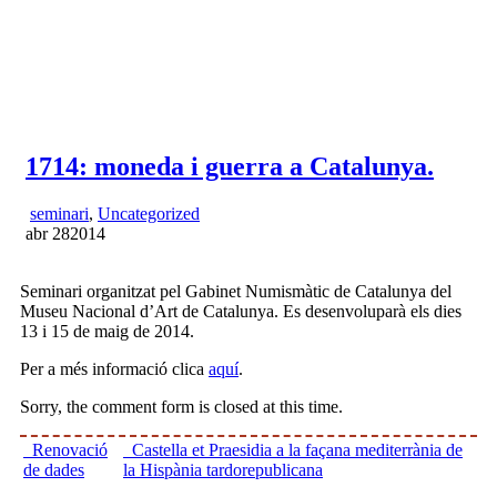
1714: moneda i guerra a Catalunya.
seminari
,
Uncategorized
abr
28
2014
Seminari organitzat pel Gabinet Numismàtic de Catalunya del
Museu Nacional d’Art de Catalunya. Es desenvoluparà els dies
13 i 15 de maig de 2014.
Per a més informació clica
aquí
.
Sorry, the comment form is closed at this time.
Renovació
Castella et Praesidia a la façana mediterrània de
de dades
la Hispània tardorepublicana